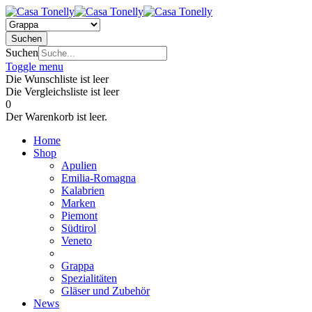
Suchen
Suchen
Toggle menu
Die Wunschliste ist leer
Die Vergleichsliste ist leer
0
Der Warenkorb ist leer.
Home
Shop
Apulien
Emilia-Romagna
Kalabrien
Marken
Piemont
Südtirol
Veneto
Grappa
Spezialitäten
Gläser und Zubehör
News