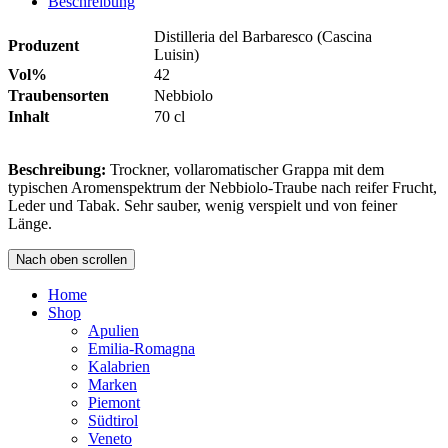
Beschreibung
Distilleria del Barbaresco (Cascina
Produzent
Luisin)
Vol%
42
Traubensorten
Nebbiolo
Inhalt
70 cl
Beschreibung:
Trockner, vollaromatischer Grappa mit dem
typischen Aromenspektrum der Nebbiolo-Traube nach reifer Frucht,
Leder und Tabak. Sehr sauber, wenig verspielt und von feiner
Länge.
Nach oben scrollen
Home
Shop
Apulien
Emilia-Romagna
Kalabrien
Marken
Piemont
Südtirol
Veneto