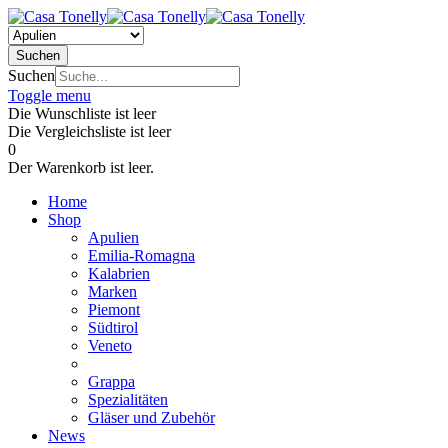
Suchen
Suchen
Toggle menu
Die Wunschliste ist leer
Die Vergleichsliste ist leer
0
Der Warenkorb ist leer.
Home
Shop
Apulien
Emilia-Romagna
Kalabrien
Marken
Piemont
Südtirol
Veneto
Grappa
Spezialitäten
Gläser und Zubehör
News