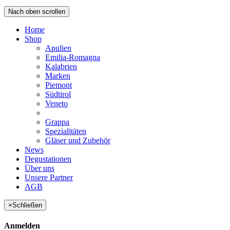
Nach oben scrollen
Home
Shop
Apulien
Emilia-Romagna
Kalabrien
Marken
Piemont
Südtirol
Veneto
Grappa
Spezialitäten
Gläser und Zubehör
News
Degustationen
Über uns
Unsere Partner
AGB
×
Schließen
Anmelden