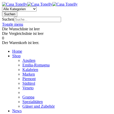
Suchen
Suchen
Toggle menu
Die Wunschliste ist leer
Die Vergleichsliste ist leer
0
Der Warenkorb ist leer.
Home
Shop
Apulien
Emilia-Romagna
Kalabrien
Marken
Piemont
Südtirol
Veneto
Grappa
Spezialitäten
Gläser und Zubehör
News