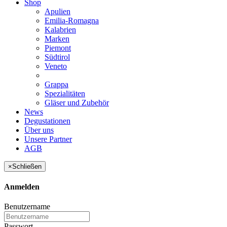
Shop
Apulien
Emilia-Romagna
Kalabrien
Marken
Piemont
Südtirol
Veneto
Grappa
Spezialitäten
Gläser und Zubehör
News
Degustationen
Über uns
Unsere Partner
AGB
×
Schließen
Anmelden
Benutzername
Passwort