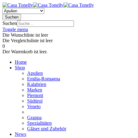
Suchen
Suchen
Toggle menu
Die Wunschliste ist leer
Die Vergleichsliste ist leer
0
Der Warenkorb ist leer.
Home
Shop
Apulien
Emilia-Romagna
Kalabrien
Marken
Piemont
Südtirol
Veneto
Grappa
Spezialitäten
Gläser und Zubehör
News