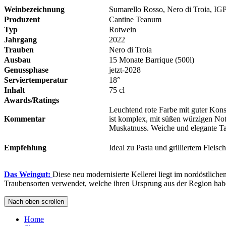
Weinbezeichnung
Sumarello Rosso, Nero di Troia, IG
Produzent
Cantine Teanum
Typ
Rotwein
Jahrgang
2022
Trauben
Nero di Troia
Ausbau
15 Monate Barrique (500l)
Genussphase
jetzt-2028
Serviertemperatur
18°
Inhalt
75 cl
Awards/Ratings
Leuchtend rote Farbe mit guter Kons
Kommentar
ist komplex, mit süßen würzigen No
Muskatnuss. Weiche und elegante T
Empfehlung
Ideal zu Pasta und grilliertem Fleisch
Das Weingut:
Diese neu modernisierte Kellerei liegt im nordöstlic
Traubensorten verwendet, welche ihren Ursprung aus der Region ha
Nach oben scrollen
Home